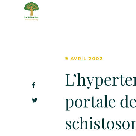
9 AVRIL 2002
L’hyperte
portale d
schistoso