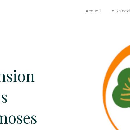
Accueil
Le Kaïced
nsion
es
moses