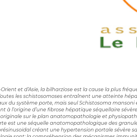
ient et d’Asie, la bilharziose est la cause la plus fréqu
 Toutes les schistosomoses entraînent une atteinte hép
aux du système porte, mais seul Schistosoma mansoni et
 à l’origine d’une fibrose hépatique séquellaire sévèr
t originale sur le plan anatomopathologie et physiopatho
rte est une séquelle anatomopathologique des granules 
présinusoïdal créant une hypertension portale sévère s
ogie sont: la compréhension des mécanismes immunitaire