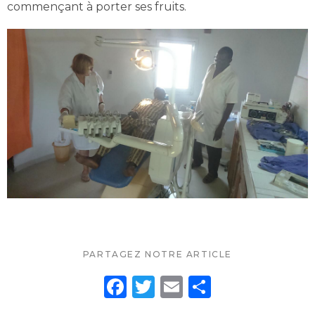
commençant à porter ses fruits.
PARTAGEZ NOTRE ARTICLE
F
T
E
P
a
w
m
ar