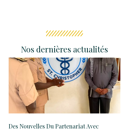
c
it
ai
ta
e
te
l
g
b
r
er
o
o
Nos dernières actualités
k
Des Nouvelles Du Partenariat Avec