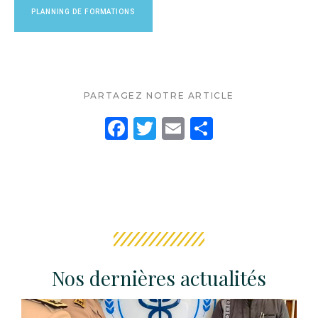
PLANNING DE FORMATIONS
PARTAGEZ NOTRE ARTICLE
F
T
E
P
a
w
m
ar
c
it
ai
ta
e
te
l
g
b
r
er
o
o
Nos dernières actualités
k