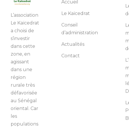
Accueil
L
Le Kaïcedrat
d
L’association
Le Kaïcedrat
Conseil
L
a choisi de
d’administration
m
s’investir
m
Actualités
dans cette
d
zone, en
Contact
L
agissant
m
dans une
m
région
l
rurale très
D
défavorisée
au Sénégal
L
oriental. Car
P
les
B
populations