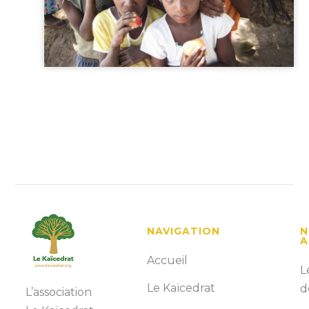
NAVIGATION
N
A
Accueil
L
Le Kaïcedrat
d
L’association