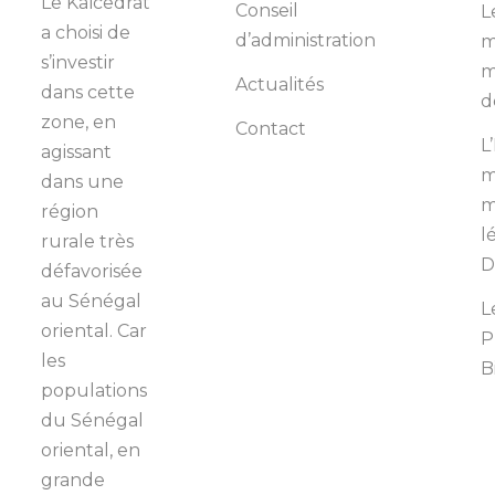
Le Kaïcedrat
Conseil
L
a choisi de
d’administration
m
s’investir
m
Actualités
dans cette
d
zone, en
Contact
L
agissant
m
dans une
m
région
l
rurale très
D
défavorisée
au Sénégal
L
oriental. Car
P
les
B
populations
du Sénégal
oriental, en
grande