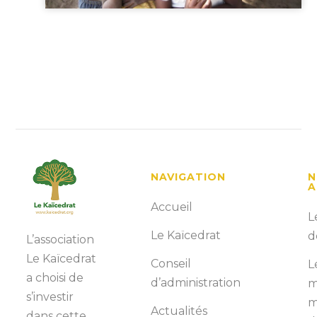
NAVIGATION
N
A
Accueil
L
Le Kaïcedrat
d
L’association
Le Kaïcedrat
Conseil
L
a choisi de
d’administration
m
s’investir
m
Actualités
dans cette