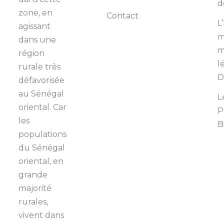
d
zone, en
Contact
L
agissant
m
dans une
m
région
l
rurale très
D
défavorisée
au Sénégal
L
oriental. Car
P
les
B
populations
du Sénégal
oriental, en
grande
majorité
rurales,
vivent dans