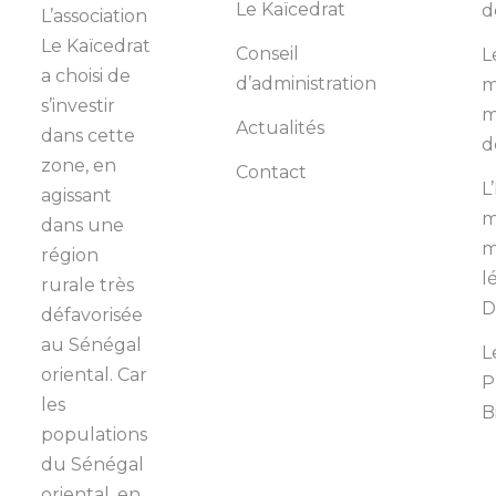
Le Kaïcedrat
d
L’association
Le Kaïcedrat
Conseil
L
a choisi de
d’administration
m
s’investir
m
Actualités
dans cette
d
zone, en
Contact
L
agissant
m
dans une
m
région
l
rurale très
D
défavorisée
au Sénégal
L
oriental. Car
P
les
B
populations
du Sénégal
oriental, en