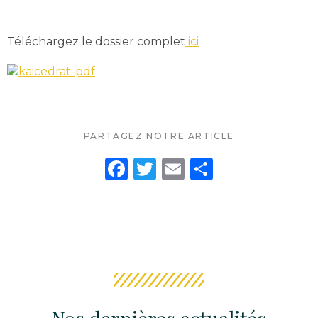
Téléchargez le dossier complet
ici
PARTAGEZ NOTRE ARTICLE
F
T
E
P
a
w
m
ar
c
it
ai
ta
e
te
l
g
b
r
er
o
o