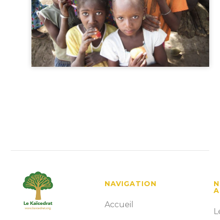
NAVIGATION
N
A
Accueil
L