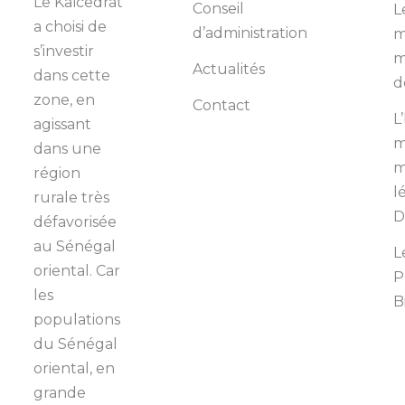
Le Kaïcedrat
Conseil
L
a choisi de
d’administration
m
s’investir
m
Actualités
dans cette
d
zone, en
Contact
L
agissant
m
dans une
m
région
l
rurale très
D
défavorisée
au Sénégal
L
oriental. Car
P
les
B
populations
du Sénégal
oriental, en
grande