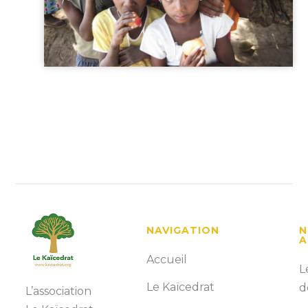
NAVIGATION
N
A
Accueil
L
Le Kaïcedrat
d
L’association