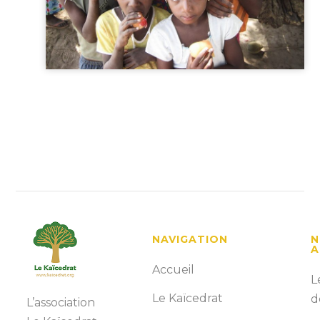
NAVIGATION
N
A
Accueil
L
Le Kaïcedrat
d
L’association