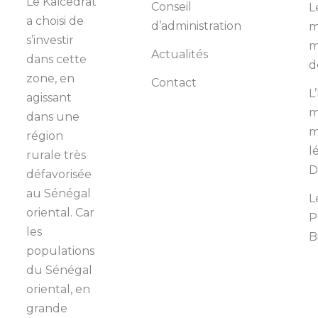
Le Kaïcedrat
Conseil
L
a choisi de
d’administration
m
s’investir
m
Actualités
dans cette
d
zone, en
Contact
L
agissant
m
dans une
m
région
l
rurale très
D
défavorisée
au Sénégal
L
oriental. Car
P
les
B
populations
du Sénégal
oriental, en
grande