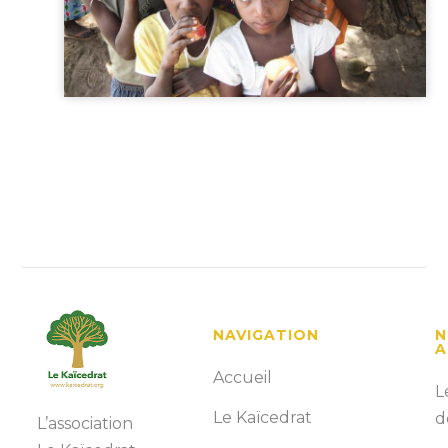
NAVIGATION
N
A
Accueil
L
Le Kaïcedrat
d
L’association