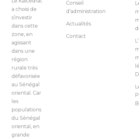
Le Kaïcedrat
Conseil
L
a choisi de
d’administration
m
s’investir
m
Actualités
dans cette
d
zone, en
Contact
L
agissant
m
dans une
m
région
l
rurale très
D
défavorisée
au Sénégal
L
oriental. Car
P
les
B
populations
du Sénégal
oriental, en
grande